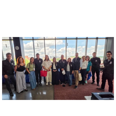
Rumbo a Santiago 2027: Olimpiadas Especiales y Comité Olímpico
de Chile sellan compromiso
Con la ministra Duco presente, OE Chile y el COCH renovaron su
alianza, con el objetivo de promover el desarrollo del deporte
inclusivo, de cara a Santiago 2027.
julio 8, 2026 05:14 p. m.
2 min read
Noticias
Ministra del Deporte y Comité Organizador de Santiago 2027
visitaron los Special Olympics USA Games 2026