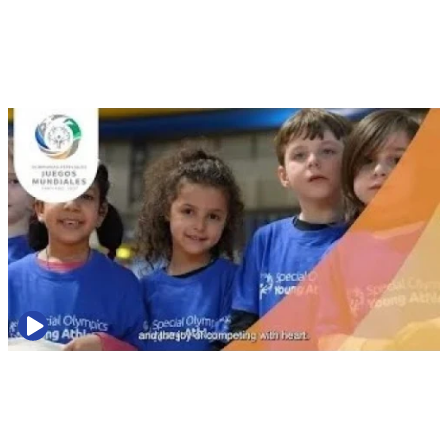
La Ministra Natalia Duco lideró delegación chilena en el evento
realizado en Minnesota, con la mirada en Santiago 2027.
julio 8, 2026 04:34 p. m.
2 min read
Noticias
Presentación del logo de los Juegos Mundiales de Special Olympics
Santiago 2027
Los atletas de Olimpiadas Especiales Chile lideraron el proceso de