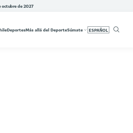
de octubre de 2027
hile
Deportes
Más allá del Deporte
Súmate
ESPAÑOL
Show
Search